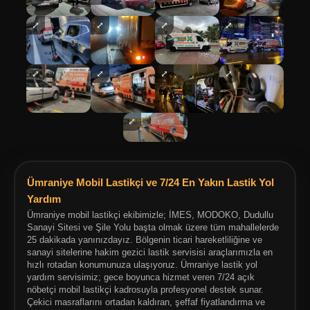
⤢
⤢
⤢
⤢
⤢
⤢
⤢
⤢
⤢
Ümraniye Mobil Lastikçi ve 7/24 En Yakın Lastik Yol
Yardım
Ümraniye mobil lastikçi ekibimizle; İMES, MODOKO, Dudullu
Sanayi Sitesi ve Şile Yolu başta olmak üzere tüm mahallelerde
25 dakikada yanınızdayız. Bölgenin ticari hareketliliğine ve
sanayi sitelerine hakim gezici lastik servisisi araçlarımızla en
hızlı rotadan konumunuza ulaşıyoruz. Ümraniye lastik yol
yardım servisimiz; gece boyunca hizmet veren 7/24 açık
nöbetçi mobil lastikçi kadrosuyla profesyonel destek sunar.
Çekici masraflarını ortadan kaldıran, şeffaf fiyatlandırma ve