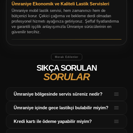
Ümraniye Ekonomik ve Kaliteli Lastik Servisleri
Ümraniye mobil lastik servisi, hem zamanınızı hem de
bütçenizi korur. Çekici çağırma ve bekleme derdi olmadan
profesyonel hizmetı ayağınıza getiriyoruz. Şeffaf fiyatlandırma
ve garantili işçilik anlayışımızla Ümraniye sürücülerinin en
güvenilir tercihiz.
Merak Edilenler
SIKÇA SORULAN
SORULAR
Ümraniye bölgesinde servis süreniz nedir?
İstanbul Ümraniye trafiğine ve konumunuza bağlı olarak
Ümraniye içinde gece lastikçi bulabilir miyim?
ortalama 20-45 dakika içerisinde yanınızdayız.
Evet, Ümraniye dahil İstanbul'un tüm bölgelerinde 7 gün 24
Kredi kartı ile ödeme yapabilir miyim?
saat kesintisiz mobil lastik hizmeti veriyoruz.