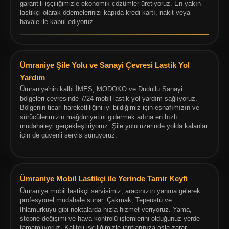
garantili işçiliğimizle ekonomik çözümler üretiyoruz. En yakın
lastikçi olarak ödemelerinizi kapıda kredi kartı, nakit veya
havale ile kabul ediyoruz.
Ümraniye Şile Yolu ve Sanayi Çevresi Lastik Yol
Yardım
Ümraniye'nin kalbi İMES, MODOKO ve Dudullu Sanayi
bölgeleri çevresinde 7/24 mobil lastik yol yardım sağlıyoruz.
Bölgenin ticari hareketliliğini iyi bildiğimiz için esnafımızın ve
sürücülerimizin mağduriyetini gidermek adına en hızlı
müdahaleyi gerçekleştiriyoruz. Şile yolu üzerinde yolda kalanlar
için de güvenli servis sunuyoruz.
Ümraniye Mobil Lastikçi ile Yerinde Tamir Keyfi
Ümraniye mobil lastikçi servisimiz, aracınızın yanına gelerek
profesyonel müdahale sunar. Çakmak, Tepeüstü ve
Ihlamurkuyu gibi noktalarda hızla hizmet veriyoruz. Yama,
stepne değişimi ve hava kontrolü işlemlerini olduğunuz yerde
tamamlıyoruz. Kaliteli işçiliğimizle jantlarınıza asla zarar