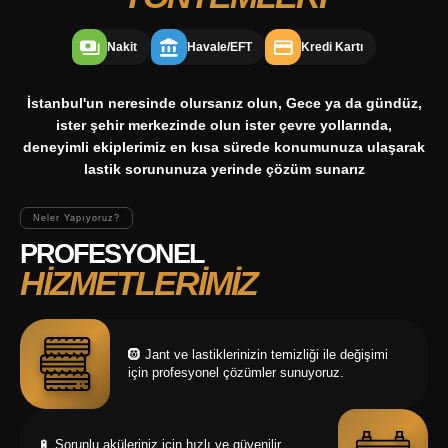
Nakit
Havale/EFT
Kredi Kartı
İstanbul'un neresinde olursanız olun, Gece ya da gündüz,
ister şehir merkezinde olun ister çevre yollarında,
deneyimli ekiplerimiz en kısa sürede konumunuza ulaşarak
lastik sorununuza yerinde çözüm sunarız
Neler Yapıyoruz?
PROFESYONEL
HİZMETLERİMİZ
🛞
Jant ve lastiklerinizin temizliği ile değişimi
için profesyonel çözümler sunuyoruz.
🔋
Sorunlu aküleriniz için hızlı ve güvenilir