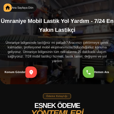
Ana Sayfaya Dön
Ümraniye Mobil Lastik Yol Yardım - 7/24 En
Yakın Lastikçi
Ümraniye bölgesinde lastiğiniz mi patladı? Aracınızı çektirmeye gerek
kalmadan, profesyonel mobil ekipmanımızla bulunduğunuz konuma
geliyoruz. Ümraniye bölgesinin tüm noktalarına 25 dakikada ulaşım
sağlıyoruz. 7/24 mobil lastikçi hizmeti, lastik tamiri, değişimi ve yol
yardım
Konum Gönder
Hemen Ara
Ödeme Kolaylığı
ESNEK ÖDEME
YÖNTEMLERİ